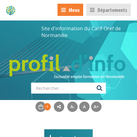
Menu
Départements
Site d'information du Carif-Oref de
Normandie
A-
A
A+