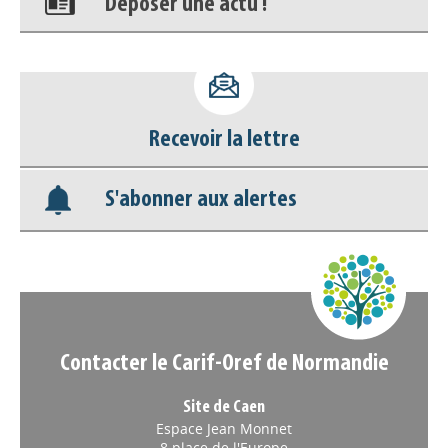
Déposer une actu !
Accéder à son compte - (Se
déconnecter)
Recevoir la lettre
Base documentaire
S'abonner aux alertes
Nos veilles Scoop.it
Appels à projets
Contacter le Carif-Oref de Normandie
Site de Caen
Espace Jean Monnet
8 place de l'Europe