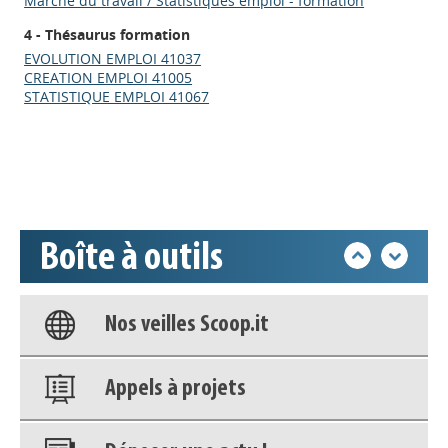
Marché du travail / Statistiques emploi - formation
4 - Thésaurus formation
Appels à projets
EVOLUTION EMPLOI 41037
CREATION EMPLOI 41005
STATISTIQUE EMPLOI 41067
Déposer une actu !
Accéder à son compte - (Se
déconnecter)
Boîte à outils
Base documentaire
Nos veilles Scoop.it
Appels à projets