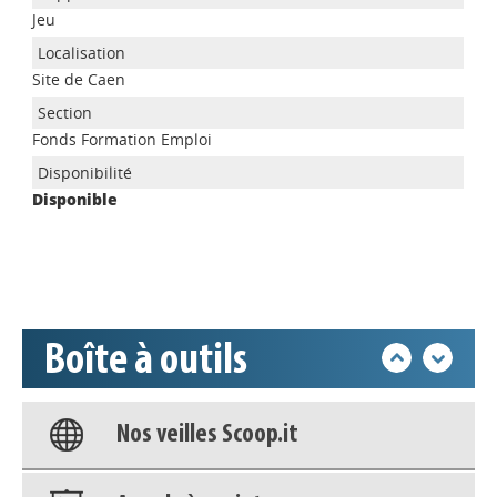
Jeu
Site de Caen
Appels à projets
Fonds Formation Emploi
Disponible
Déposer une actu !
Accéder à son compte - (Se
déconnecter)
Boîte à outils
Base documentaire
Nos veilles Scoop.it