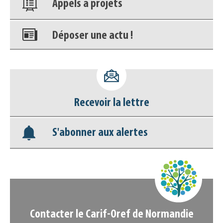
Appels à projets
Déposer une actu !
Accéder à son compte - (Se
déconnecter)
Recevoir la lettre
Base documentaire
S'abonner aux alertes
Nos veilles Scoop.it
Appels à projets
Contacter le Carif-Oref de Normandie