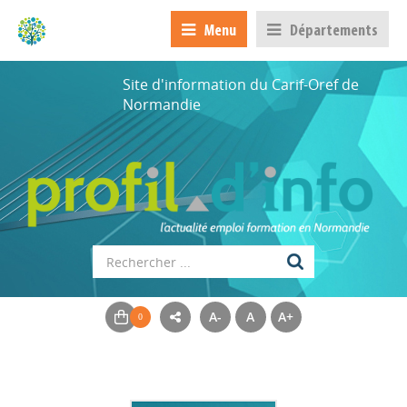
Menu
Départements
Site d'information du Carif-Oref de
Normandie
A-
A
A+