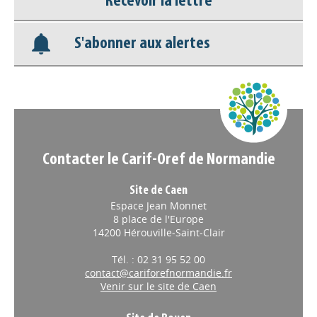
Recevoir la lettre
Base documentaire
S'abonner aux alertes
Nos veilles Scoop.it
Appels à projets
Contacter le Carif-Oref de Normandie
Site de Caen
Espace Jean Monnet
8 place de l'Europe
14200 Hérouville-Saint-Clair
Tél. : 02 31 95 52 00
contact@cariforefnormandie.fr
Venir sur le site de Caen