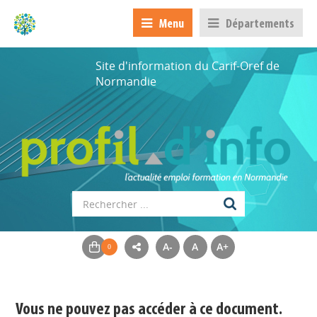
Menu
Départements
Site d'information du Carif-Oref de
Normandie
A-
A
A+
Appels à projets
Déposer une actu !
Vous ne pouvez pas accéder à ce document.