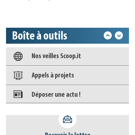
Accéder à son compte - (Se
déconnecter)
Boîte à outils
Base documentaire
Nos veilles Scoop.it
Appels à projets
Déposer une actu !
Accéder à son compte - (Se
déconnecter)