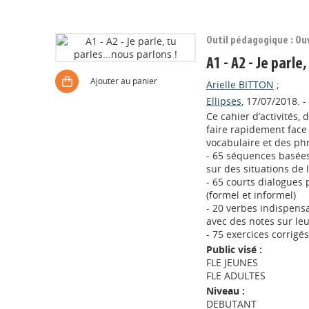
Outil pédagogique : Ou
A1 - A2 - Je parle
Ajouter au panier
Arielle BITTON
;
Ellipses
, 17/07/2018. -
Ce cahier d’activités,
faire rapidement face
vocabulaire et des phr
- 65 séquences basées
sur des situations de 
- 65 courts dialogues
(formel et informel)
- 20 verbes indispensa
avec des notes sur le
- 75 exercices corrigés
Public visé :
FLE JEUNES
FLE ADULTES
Niveau :
DEBUTANT