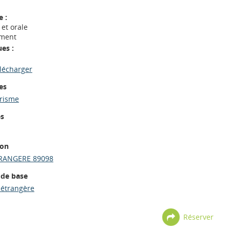
 :
et orale
ement
es :
élécharger
es
trisme
es
ion
RANGERE 89098
 de base
 étrangère
Réserver