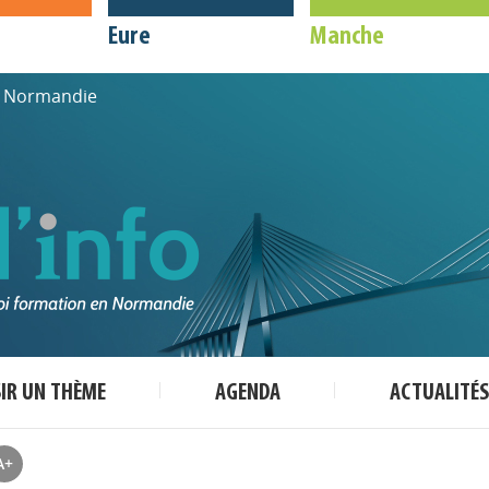
Eure
Manche
de Normandie
SIR UN THÈME
AGENDA
ACTUALITÉS
A+