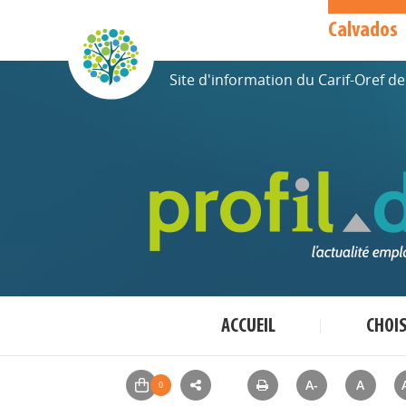
Calvados
Site d'information du Carif-Oref 
ACCUEIL
CHOI
A-
A