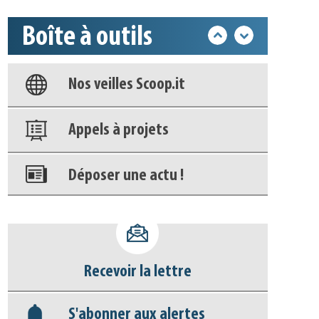
Boîte à outils
Base documentaire
Nos veilles Scoop.it
Appels à projets
Déposer une actu !
Accéder à son compte - (Se
déconnecter)
Recevoir la lettre
Base documentaire
S'abonner aux alertes