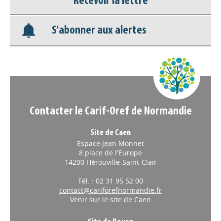
Recevoir la lettre
Base documentaire
S'abonner aux alertes
Nos veilles Scoop.it
Appels à projets
Contacter le Carif-Oref de Normandie
Site de Caen
Espace Jean Monnet
8 place de l'Europe
14200 Hérouville-Saint-Clair
Tél. : 02 31 95 52 00
contact@cariforefnormandie.fr
Venir sur le site de Caen