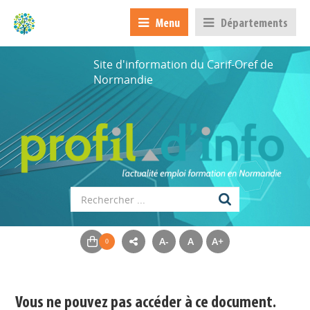
Menu
Départements
Site d'information du Carif-Oref de
Normandie
A-
A
A+
Appels à projets
Déposer une actu !
Vous ne pouvez pas accéder à ce document.