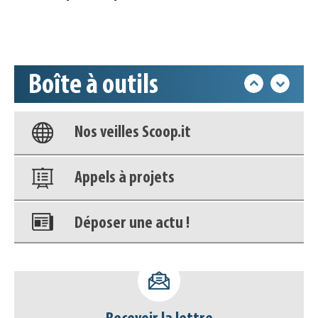
Accéder à son compte - (Se
déconnecter)
Boîte à outils
Base documentaire
Nos veilles Scoop.it
Appels à projets
Déposer une actu !
Accéder à son compte - (Se
déconnecter)