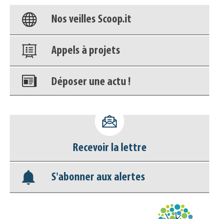
Nos veilles Scoop.it
Appels à projets
Déposer une actu !
Accéder à son compte - (Se
déconnecter)
Recevoir la lettre
Base documentaire
S'abonner aux alertes
Nos veilles Scoop.it
Appels à projets