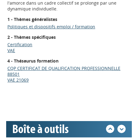
l'amorce dans un cadre collectif se prolonge par une
dynamique individuelle.
1 - Thèmes généralistes
Politiques et dispositifs emploi / formation
2 - Thèmes spécifiques
Certification
VAE
4 - Thésaurus formation
Appels à projets
CQP CERTIFICAT DE QUALIFICATION PROFESSIONNELLE
88501
VAE 21069
Déposer une actu !
Accéder à son compte - (Se
déconnecter)
Boîte à outils
Base documentaire