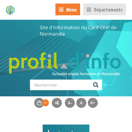
Menu
Départements
Site d'information du Carif-Oref de
Normandie
A-
A
A+