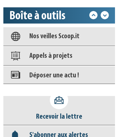
Boîte à outils
Base documentaire
Nos veilles Scoop.it
Appels à projets
Déposer une actu !
Accéder à son compte - (Se
déconnecter)
Recevoir la lettre
Base documentaire
S'abonner aux alertes