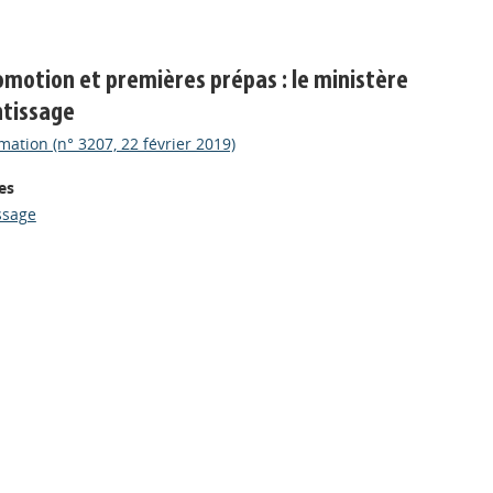
otion et premières prépas : le ministère
ntissage
mation (n° 3207, 22 février 2019)
es
ssage