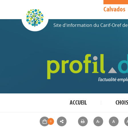
Calvados
Site d'information du Carif-Oref 
ACCUEIL
CHOI
A-
A