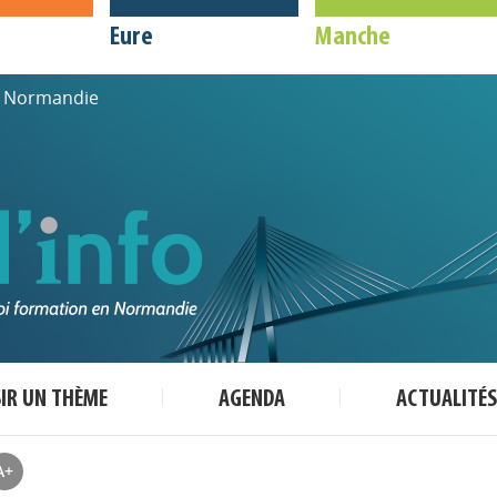
Eure
Manche
de Normandie
SIR UN THÈME
AGENDA
ACTUALITÉS
A+