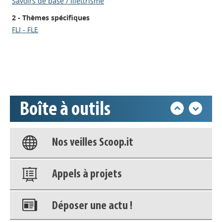
Savoirs de base / Illettrisme
Appels à projets
2 - Thèmes spécifiques
FLI - FLE
Déposer une actu !
Accéder à son compte - (Se
déconnecter)
Boîte à outils
Base documentaire
Nos veilles Scoop.it
Appels à projets
Déposer une actu !