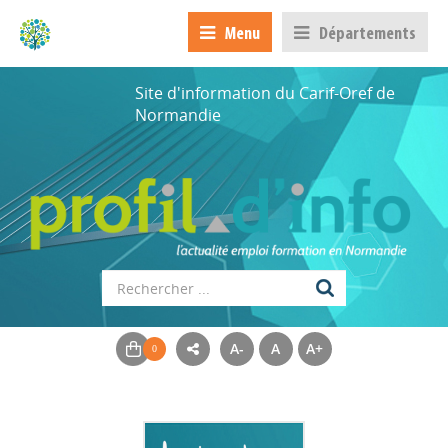
Menu
Départements
Site d'information du Carif-Oref de
Normandie
A-
A
A+