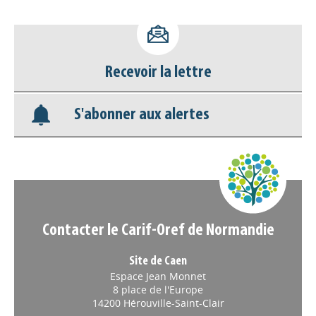
Accéder à son compte - (Se
déconnecter)
Recevoir la lettre
Base documentaire
S'abonner aux alertes
Nos veilles Scoop.it
Appels à projets
Contacter le Carif-Oref de Normandie
Site de Caen
Espace Jean Monnet
8 place de l'Europe
14200 Hérouville-Saint-Clair