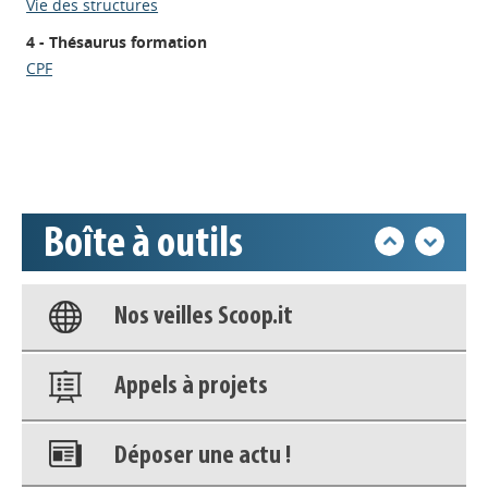
Vie des structures
Appels à projets
4 - Thésaurus formation
CPF
Déposer une actu !
Accéder à son compte - (Se
déconnecter)
Boîte à outils
Base documentaire
Nos veilles Scoop.it
Appels à projets
Déposer une actu !