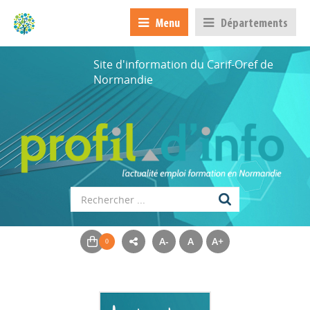
Menu
Départements
Site d'information du Carif-Oref de
Normandie
A-
A
A+