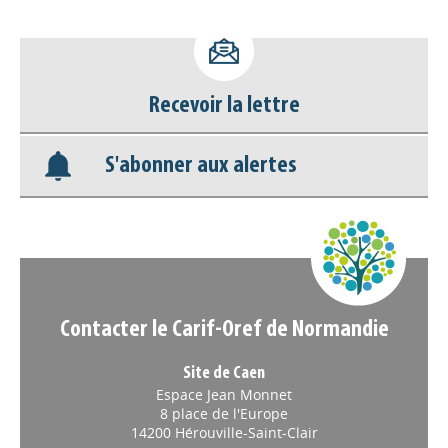
Accéder à son compte - (Se
déconnecter)
Recevoir la lettre
Base documentaire
S'abonner aux alertes
Nos veilles Scoop.it
Appels à projets
Contacter le Carif-Oref de Normandie
Site de Caen
Espace Jean Monnet
8 place de l'Europe
14200 Hérouville-Saint-Clair