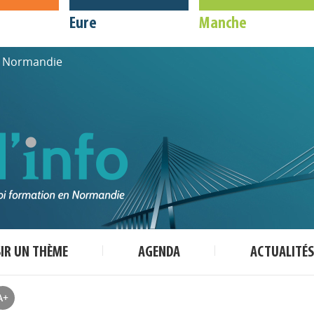
Eure
Manche
de Normandie
SIR UN THÈME
AGENDA
ACTUALITÉS
A+