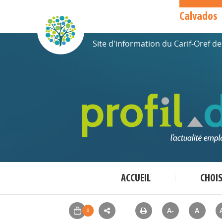
Calvados
Site d'information du Carif-Oref 
ACCUEIL
CHOI
A-
A