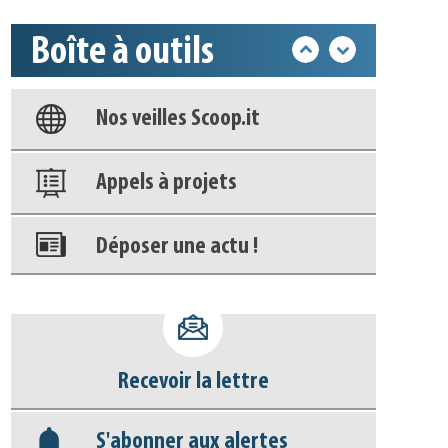
Boîte à outils
Base documentaire
Nos veilles Scoop.it
Appels à projets
Déposer une actu !
Accéder à son compte - (Se
déconnecter)
Base documentaire
Recevoir la lettre
Nos veilles Scoop.it