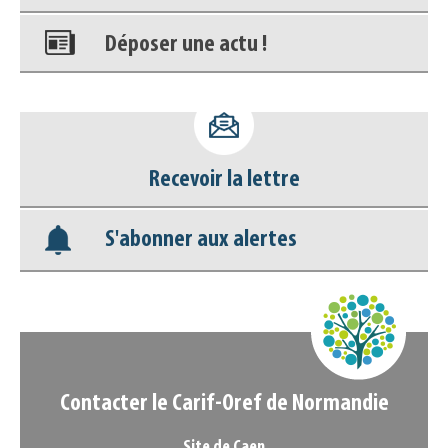
Déposer une actu !
Accéder à son compte - (Se
déconnecter)
Recevoir la lettre
Base documentaire
S'abonner aux alertes
Nos veilles Scoop.it
Appels à projets
Contacter le Carif-Oref de Normandie
Site de Caen