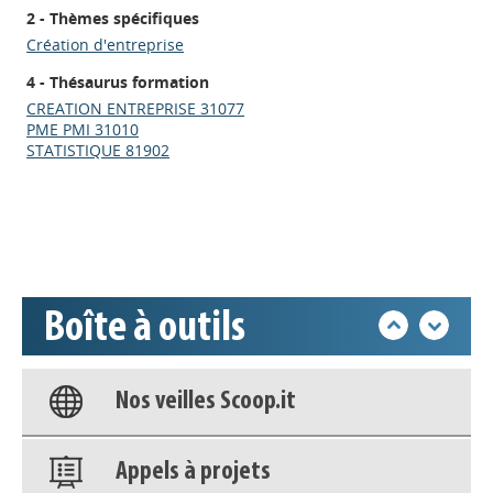
2 - Thèmes spécifiques
Création d'entreprise
4 - Thésaurus formation
Appels à projets
CREATION ENTREPRISE 31077
PME PMI 31010
STATISTIQUE 81902
Déposer une actu !
Accéder à son compte - (Se
déconnecter)
Boîte à outils
Base documentaire
Nos veilles Scoop.it
Appels à projets