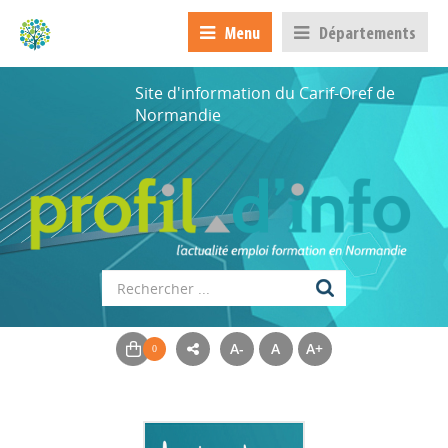
Menu
Départements
Site d'information du Carif-Oref de
Normandie
A-
A
A+