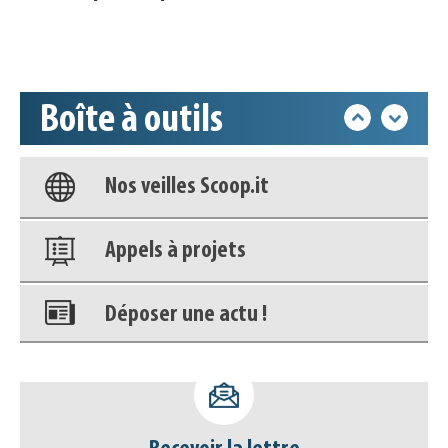
Accéder à son compte - (Se
déconnecter)
Boîte à outils
Base documentaire
Nos veilles Scoop.it
Appels à projets
Déposer une actu !
Accéder à son compte - (Se
déconnecter)