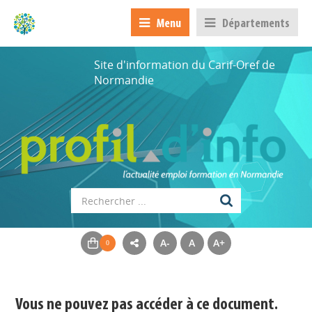
Menu
Départements
Site d'information du Carif-Oref de
Normandie
A-
A
A+
Appels à projets
Déposer une actu !
Vous ne pouvez pas accéder à ce document.