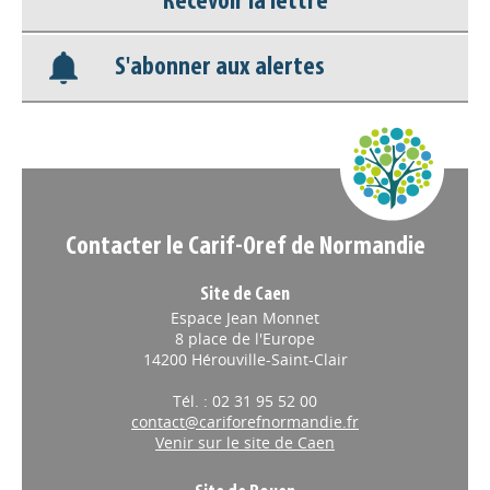
Recevoir la lettre
Base documentaire
S'abonner aux alertes
Nos veilles Scoop.it
Appels à projets
Contacter le Carif-Oref de Normandie
Site de Caen
Espace Jean Monnet
8 place de l'Europe
14200 Hérouville-Saint-Clair
Tél. : 02 31 95 52 00
contact@cariforefnormandie.fr
Venir sur le site de Caen