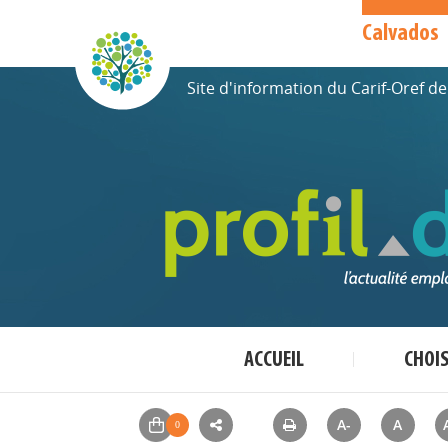
Calvados
Site d'information du Carif-Oref 
ACCUEIL
CHOI
A-
A