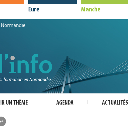
Eure
Manche
de Normandie
SIR UN THÈME
AGENDA
ACTUALITÉS
A+