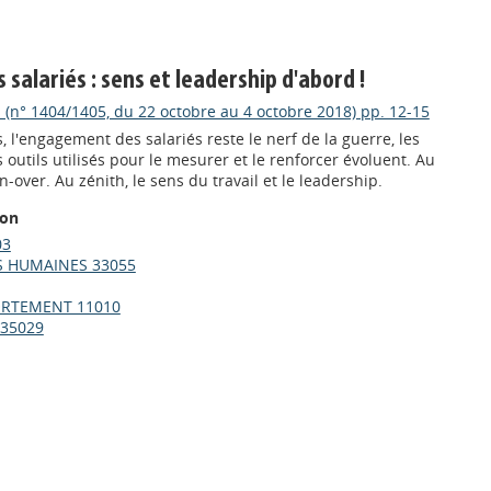
alariés : sens et leadership d'abord !
 (n° 1404/1405, du 22 octobre au 4 octobre 2018) pp. 12-15
s, l'engagement des salariés reste le nerf de la guerre, les
outils utilisés pour le mesurer et le renforcer évoluent. Au
n-over. Au zénith, le sens du travail et le leadership.
ion
03
 HUMAINES 33055
RTEMENT 11010
 35029