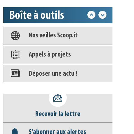
Boîte à outils
Base documentaire
Nos veilles Scoop.it
Appels à projets
Déposer une actu !
Accéder à son compte - (Se
déconnecter)
Recevoir la lettre
Base documentaire
S'abonner aux alertes