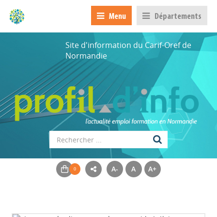
Menu
Départements
Site d'information du Carif-Oref de
Normandie
A-
A
A+