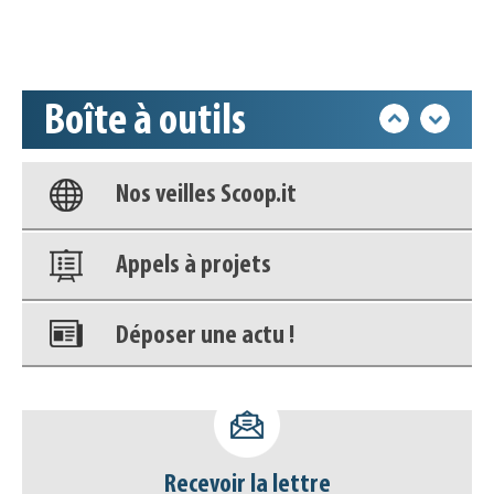
Accéder à son compte - (Se
déconnecter)
Boîte à outils
Base documentaire
Nos veilles Scoop.it
Appels à projets
Déposer une actu !
Accéder à son compte - (Se
déconnecter)
Recevoir la lettre
Base documentaire