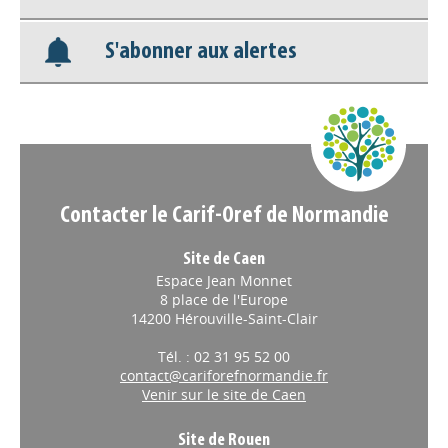
S'abonner aux alertes
Nos veilles Scoop.it
Appels à projets
Contacter le Carif-Oref de Normandie
Site de Caen
Espace Jean Monnet
8 place de l'Europe
14200 Hérouville-Saint-Clair
Tél. : 02 31 95 52 00
contact@cariforefnormandie.fr
Venir sur le site de Caen
Site de Rouen