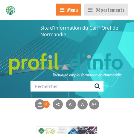
Menu
Départements
Site d'information du Carif-Oref de
Normandie
A-
A
A+