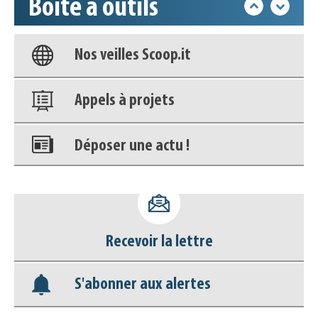
Boîte à outils
Base documentaire
Nos veilles Scoop.it
Appels à projets
Déposer une actu !
Accéder à son compte - (Se
déconnecter)
Recevoir la lettre
Base documentaire
S'abonner aux alertes
Nos veilles Scoop.it