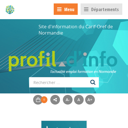
Menu
Départements
Site d'information du Carif-Oref de
Normandie
A-
A
A+