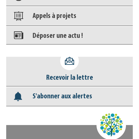
Appels à projets
Déposer une actu !
Accéder à son compte - (Se
déconnecter)
Recevoir la lettre
Base documentaire
S'abonner aux alertes
Nos veilles Scoop.it
Appels à projets