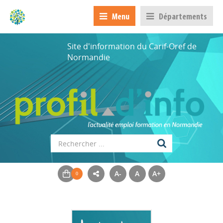
Menu
Départements
Site d'information du Carif-Oref de
Normandie
A-
A
A+