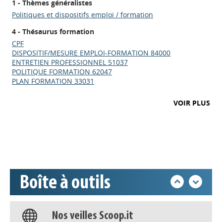
1 - Thèmes généralistes
Politiques et dispositifs emploi / formation
4 - Thésaurus formation
CPF
DISPOSITIF/MESURE EMPLOI-FORMATION 84000
ENTRETIEN PROFESSIONNEL 51037
POLITIQUE FORMATION 62047
PLAN FORMATION 33031
Appels à projets
VOIR PLUS
Déposer une actu !
Accéder à son compte - (Se
déconnecter)
Boîte à outils
Base documentaire
Nos veilles Scoop.it