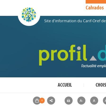
Calvados
Site d'information du Carif-Oref 
ACCUEIL
CHOI
A-
A