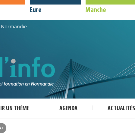
Eure
Manche
de Normandie
SIR UN THÈME
AGENDA
ACTUALITÉS
A+