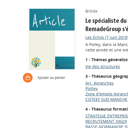
Article
Le spécialiste d
RemadeGroup s'
Les Echos (7 juin 2018)
A Poiley, dans la Ma
cette année et une ex
1 - Thèmes généralist
Vie des structures
3 - Thésaurus géogra
Ajouter au panier
Arr. Avranches
Poilley
Zone d'emploi Avranc
COTEEF SUD MANCHE
4 - Thésaurus format
STRATEGIE ENTREPRIS
RECRUTEMENT 33029
BASSE-NORMANDIE 9