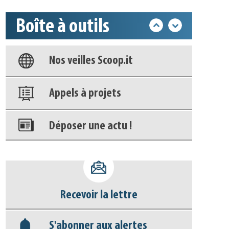
Boîte à outils
Base documentaire
Nos veilles Scoop.it
Appels à projets
Déposer une actu !
Accéder à son compte - (Se
déconnecter)
Recevoir la lettre
Base documentaire
S'abonner aux alertes