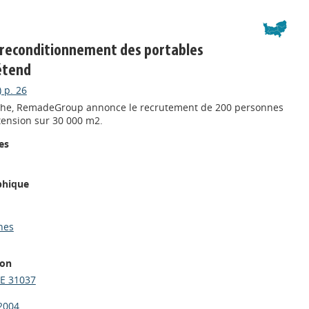
u reconditionnement des portables
étend
 p. 26
nche, RemadeGroup annonce le recrutement de 200 personnes
tension sur 30 000 m2.
es
phique
hes
ion
E 31037
2004