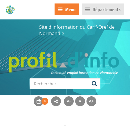
Menu
Départements
Site d'information du Carif-Oref de
Normandie
A-
A
A+