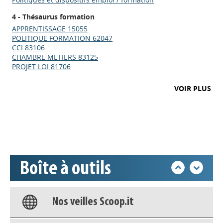
4 - Thésaurus formation
APPRENTISSAGE 15055
POLITIQUE FORMATION 62047
CCI 83106
CHAMBRE METIERS 83125
PROJET LOI 81706
Appels à projets
VOIR PLUS
Déposer une actu !
Accéder à son compte - (Se
déconnecter)
Boîte à outils
Base documentaire
Nos veilles Scoop.it