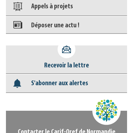
Appels à projets
Déposer une actu !
Accéder à son compte - (Se
déconnecter)
Recevoir la lettre
Base documentaire
S'abonner aux alertes
Nos veilles Scoop.it
Appels à projets
Contacter le Carif-Oref de Normandie