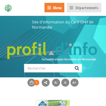
Menu
Départements
Site d'information du Carif-Oref de
Normandie
A-
A
A+