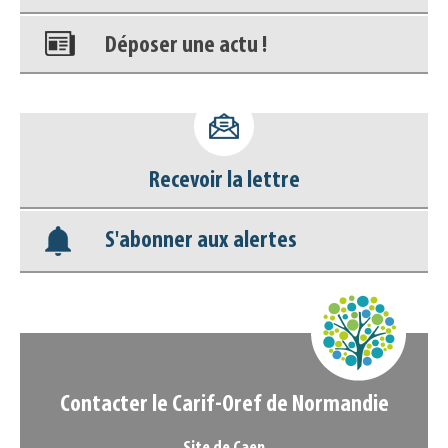
Déposer une actu !
Accéder à son compte - (Se
déconnecter)
Recevoir la lettre
Base documentaire
S'abonner aux alertes
Nos veilles Scoop.it
Appels à projets
Contacter le Carif-Oref de Normandie