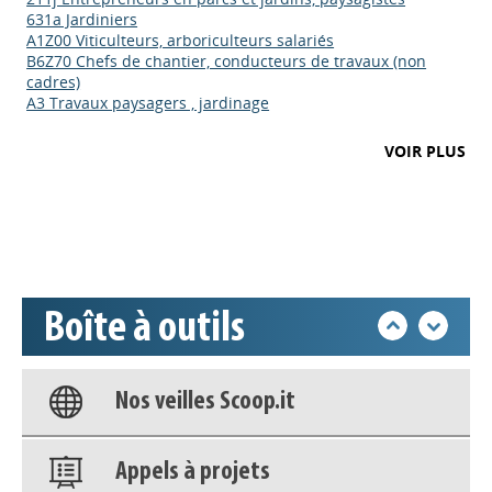
631a Jardiniers
A1Z00 Viticulteurs, arboriculteurs salariés
B6Z70 Chefs de chantier, conducteurs de travaux (non
cadres)
A3 Travaux paysagers , jardinage
Appels à projets
VOIR PLUS
Déposer une actu !
Accéder à son compte - (Se
déconnecter)
Boîte à outils
Base documentaire
Nos veilles Scoop.it
Appels à projets