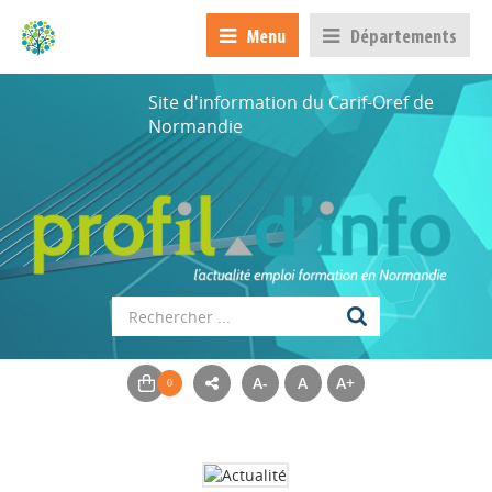
Menu
Départements
Site d'information du Carif-Oref de
Normandie
A-
A
A+