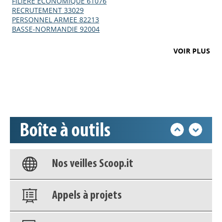
FILIERE ECONOMIQUE 61076
RECRUTEMENT 33029
PERSONNEL ARMEE 82213
BASSE-NORMANDIE 92004
Appels à projets
VOIR PLUS
Déposer une actu !
Accéder à son compte - (Se
déconnecter)
Boîte à outils
Base documentaire
Nos veilles Scoop.it
Appels à projets