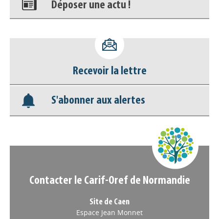
Déposer une actu !
Accéder à son compte - (Se
déconnecter)
Recevoir la lettre
Base documentaire
S'abonner aux alertes
Nos veilles Scoop.it
Appels à projets
Contacter le Carif-Oref de Normandie
Site de Caen
Espace Jean Monnet