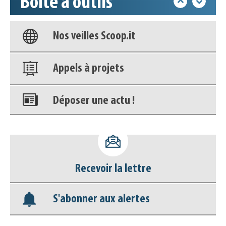
Boîte à outils
Base documentaire
Nos veilles Scoop.it
Appels à projets
Déposer une actu !
Accéder à son compte - (Se
déconnecter)
Recevoir la lettre
Base documentaire
S'abonner aux alertes
Nos veilles Scoop.it