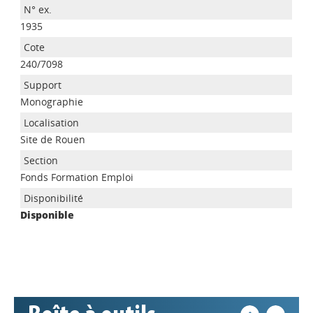
1935
240/7098
Monographie
Site de Rouen
Appels à projets
Fonds Formation Emploi
Disponible
Déposer une actu !
Accéder à son compte - (Se
déconnecter)