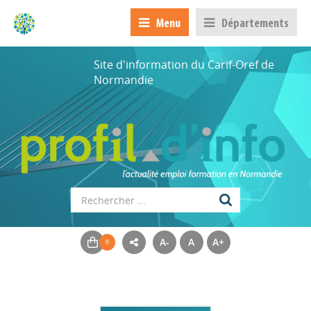
Menu
Départements
Site d'information du Carif-Oref de
Normandie
A-
A
A+