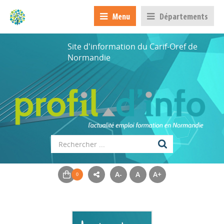
Menu
Départements
Site d'information du Carif-Oref de
Normandie
A-
A
A+