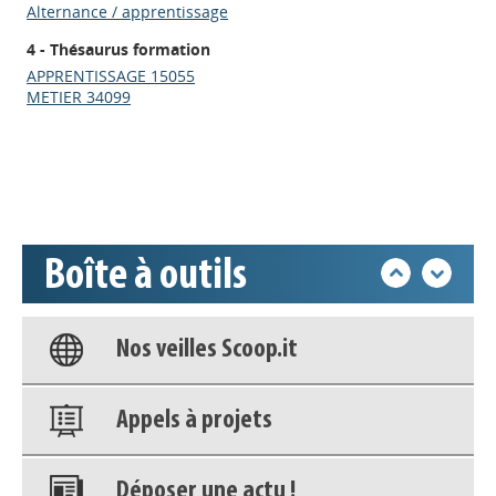
Alternance / apprentissage
Appels à projets
4 - Thésaurus formation
APPRENTISSAGE 15055
METIER 34099
Déposer une actu !
Accéder à son compte - (Se
déconnecter)
Boîte à outils
Base documentaire
Nos veilles Scoop.it
Appels à projets
Déposer une actu !