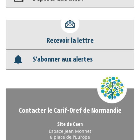
Accéder à son compte - (Se
déconnecter)
Recevoir la lettre
Base documentaire
S'abonner aux alertes
Nos veilles Scoop.it
Appels à projets
Contacter le Carif-Oref de Normandie
Site de Caen
Espace Jean Monnet
8 place de l'Europe