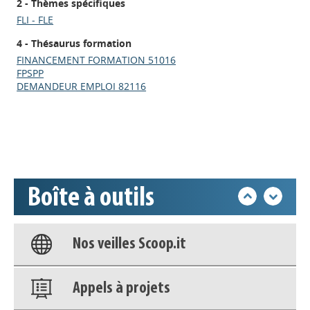
2 - Thèmes spécifiques
FLI - FLE
4 - Thésaurus formation
Appels à projets
FINANCEMENT FORMATION 51016
FPSPP
DEMANDEUR EMPLOI 82116
Déposer une actu !
Accéder à son compte - (Se
déconnecter)
Boîte à outils
Base documentaire
Nos veilles Scoop.it
Appels à projets