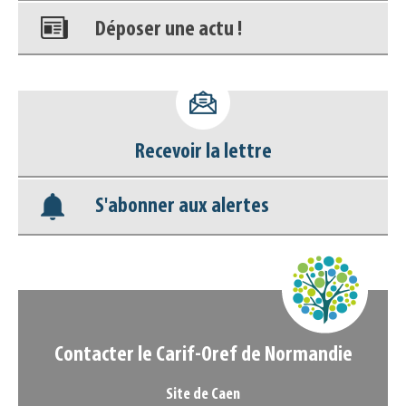
Déposer une actu !
Accéder à son compte - (Se
déconnecter)
Recevoir la lettre
Base documentaire
S'abonner aux alertes
Nos veilles Scoop.it
Appels à projets
Contacter le Carif-Oref de Normandie
Site de Caen