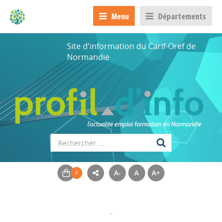
Menu
Départements
Site d'information du Carif-Oref de
Normandie
A-
A
A+