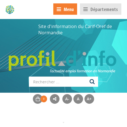
Menu
Départements
Site d'information du Carif-Oref de
Normandie
A-
A
A+