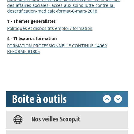
des-affaires-sociales--acces-aux-soins-lutte-contre-la-
desertification-medicale-format-6-mars-2018
1 - Thèmes généralistes
Politiques et dispositifs emploi / formation
4 - Thésaurus formation
Appels à projets
FORMATION PROFESSIONNELLE CONTINUE 14069
REFORME 81805
Déposer une actu !
Accéder à son compte - (Se
déconnecter)
Boîte à outils
Base documentaire
Nos veilles Scoop.it