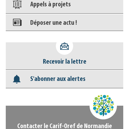
Appels à projets
Déposer une actu !
Accéder à son compte - (Se
déconnecter)
Recevoir la lettre
Base documentaire
S'abonner aux alertes
Nos veilles Scoop.it
Appels à projets
Contacter le Carif-Oref de Normandie