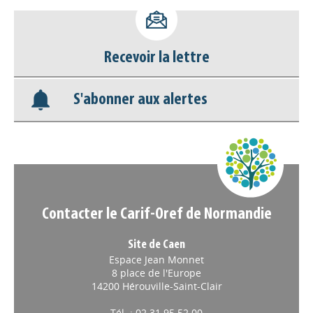
Accéder à son compte - (Se
déconnecter)
Recevoir la lettre
Base documentaire
S'abonner aux alertes
Nos veilles Scoop.it
Appels à projets
Contacter le Carif-Oref de Normandie
Site de Caen
Espace Jean Monnet
8 place de l'Europe
14200 Hérouville-Saint-Clair
Tél. : 02 31 95 52 00