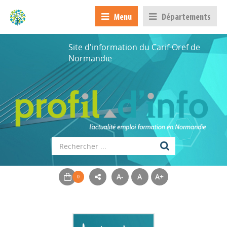
Menu
Départements
Site d'information du Carif-Oref de
Normandie
A-
A
A+