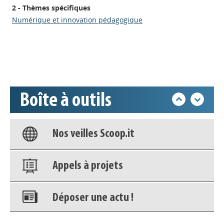
Appels à projets
2 - Thèmes spécifiques
Numérique et innovation pédagogique
Déposer une actu !
Accéder à son compte - (Se
déconnecter)
Boîte à outils
Base documentaire
Nos veilles Scoop.it
Appels à projets
Déposer une actu !