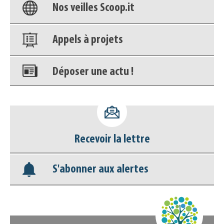
Nos veilles Scoop.it
Appels à projets
Déposer une actu !
Accéder à son compte - (Se
déconnecter)
Recevoir la lettre
Base documentaire
S'abonner aux alertes
Nos veilles Scoop.it
Appels à projets