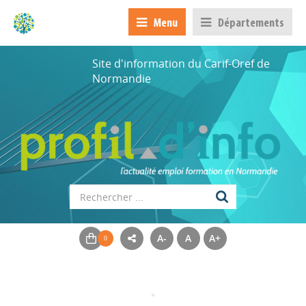
Menu
Départements
Site d'information du Carif-Oref de
Normandie
A-
A
A+