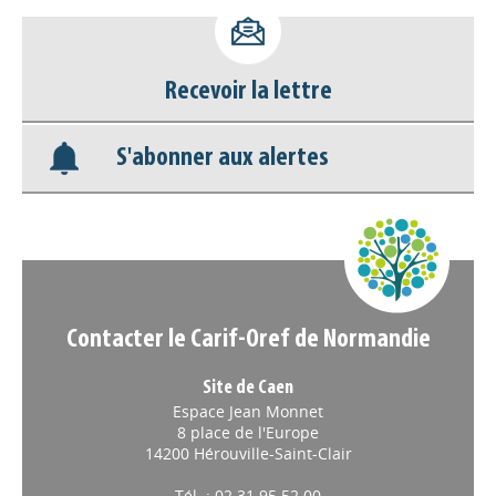
Accéder à son compte - (Se
déconnecter)
Recevoir la lettre
Base documentaire
S'abonner aux alertes
Nos veilles Scoop.it
Appels à projets
Contacter le Carif-Oref de Normandie
Site de Caen
Espace Jean Monnet
8 place de l'Europe
14200 Hérouville-Saint-Clair
Tél. : 02 31 95 52 00