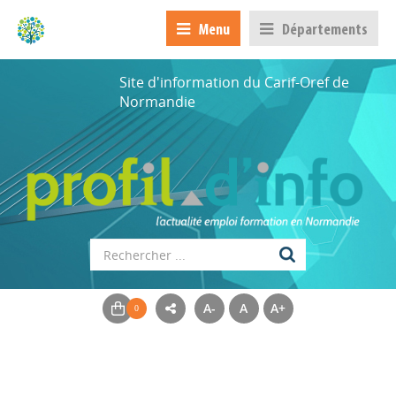
Menu
Départements
Site d'information du Carif-Oref de
Normandie
A-
A
A+