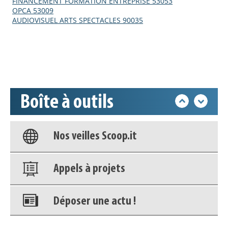
Appels à projets
FINANCEMENT FORMATION ENTREPRISE 53053
OPCA 53009
AUDIOVISUEL ARTS SPECTACLES 90035
Déposer une actu !
Accéder à son compte - (Se
déconnecter)
Boîte à outils
Base documentaire
Nos veilles Scoop.it
Appels à projets
Déposer une actu !