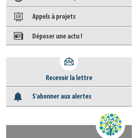
Appels à projets
Déposer une actu !
Accéder à son compte - (Se
déconnecter)
Recevoir la lettre
Base documentaire
S'abonner aux alertes
Nos veilles Scoop.it
Appels à projets