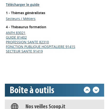
Télécharger le guide
1 - Thèmes généralistes
Secteurs / Métiers
4 - Thésaurus formation
ANFH 83021
GUIDE 81402
Appels à projets
PROFESSION SANTE 82310
FONCTION PUBLIQUE HOSPITALIERE 91415
SECTEUR SANTE 91419
Déposer une actu !
Accéder à son compte - (Se
déconnecter)
Boîte à outils
Base documentaire
Nos veilles Scoop.it