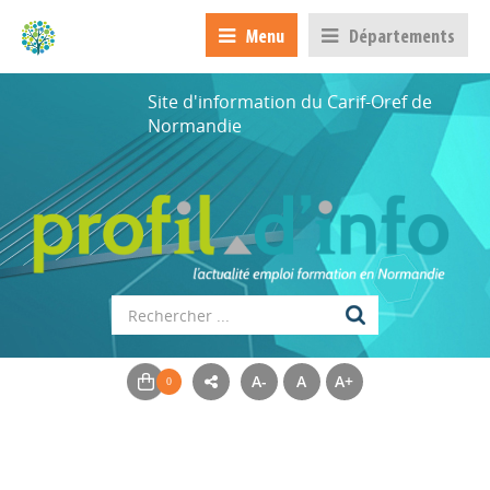
Menu
Départements
Site d'information du Carif-Oref de
Normandie
A-
A
A+