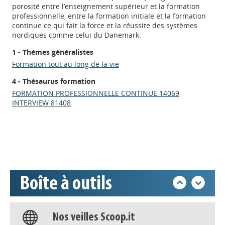
porosité entre l’enseignement supérieur et la formation
professionnelle, entre la formation initiale et la formation
continue ce qui fait la force et la réussite des systèmes
nordiques comme celui du Danemark.
1 - Thèmes généralistes
Formation tout au long de la vie
4 - Thésaurus formation
Appels à projets
FORMATION PROFESSIONNELLE CONTINUE 14069
INTERVIEW 81408
Déposer une actu !
Accéder à son compte - (Se
déconnecter)
Boîte à outils
Base documentaire
Nos veilles Scoop.it