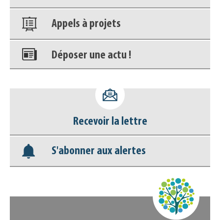
Appels à projets
Déposer une actu !
Accéder à son compte - (Se
déconnecter)
Recevoir la lettre
Base documentaire
S'abonner aux alertes
Nos veilles Scoop.it
Appels à projets