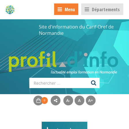
Menu
Départements
Site d'information du Carif-Oref de
Normandie
A-
A
A+