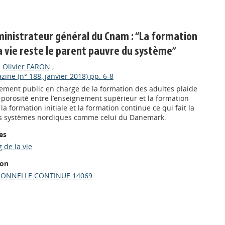
dministrateur général du Cnam : “La formation
a vie reste le parent pauvre du système”
;
Olivier FARON
;
zine (n° 188, janvier 2018) pp. 6-8
sement public en charge de la formation des adultes plaide
porosité entre l’enseignement supérieur et la formation
la formation initiale et la formation continue ce qui fait la
des systèmes nordiques comme celui du Danemark.
es
 de la vie
ion
IONNELLE CONTINUE 14069