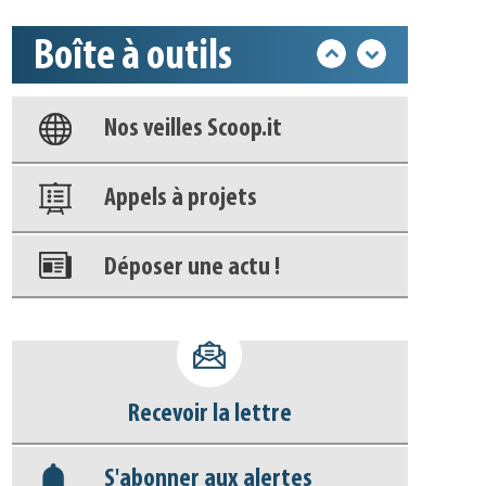
Boîte à outils
Base documentaire
Nos veilles Scoop.it
Appels à projets
Déposer une actu !
Accéder à son compte - (Se
déconnecter)
Recevoir la lettre
Base documentaire
S'abonner aux alertes