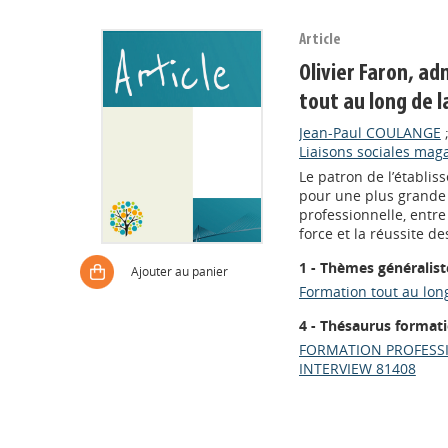
Article
Olivier Faron, a
tout au long de l
Jean-Paul COULANGE
Liaisons sociales maga
Le patron de l’établis
pour une plus grande 
professionnelle, entre 
force et la réussite 
1 - Thèmes généralist
Ajouter au panier
Formation tout au long
4 - Thésaurus format
FORMATION PROFESS
INTERVIEW 81408