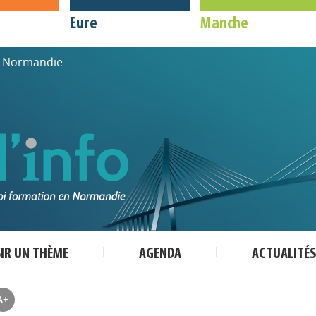
Eure
Manche
de Normandie
SIR UN THÈME
AGENDA
ACTUALITÉS
A+