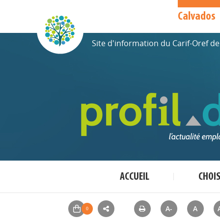
Calvados
Site d'information du Carif-Oref 
ACCUEIL
CHOI
A-
A