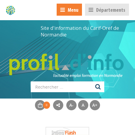
Menu
Départements
Site d'information du Carif-Oref de
Normandie
A-
A
A+