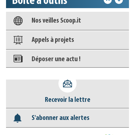
Boîte à outils
Base documentaire
Nos veilles Scoop.it
Appels à projets
Déposer une actu !
Accéder à son compte - (Se
déconnecter)
Recevoir la lettre
Base documentaire
S'abonner aux alertes
Nos veilles Scoop.it