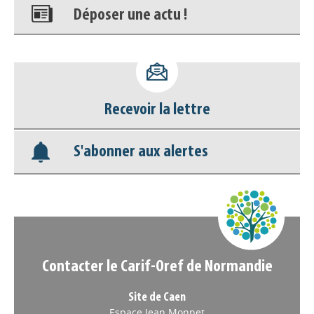
Déposer une actu !
Accéder à son compte - (Se
déconnecter)
Recevoir la lettre
Base documentaire
S'abonner aux alertes
Nos veilles Scoop.it
Appels à projets
Contacter le Carif-Oref de Normandie
Site de Caen
Espace Jean Monnet