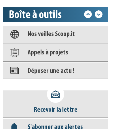
Boîte à outils
Base documentaire
Nos veilles Scoop.it
Appels à projets
Déposer une actu !
Accéder à son compte - (Se
déconnecter)
Recevoir la lettre
Base documentaire
S'abonner aux alertes