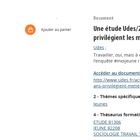
Document
Une étude Udes/2
Ajouter au panier
privilégient les 
Udes
;
Travailler, oui, mais 
l’enquête #moijeune r
Accéder au document
http://www.udes.fr/a
ans-privilegient-meti
2 - Thèmes spécifiqu
Jeunes
4 - Thésaurus format
ETUDE 81306
JEUNE 82208
SOCIOLOGIE TRAVAIL 