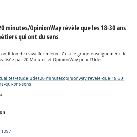
0 minutes/OpinionWay révèle que les 18-30 ans
métiers qui ont du sens
à condition de travailler mieux ! C’est le grand enseignement de
éalisée par 20 Minutes et OpinionWay pour l’Udes.
ctualites/etude-udes20-minutesopinionway-revele-que-18-30-
ers-qui-ont-sens
es
ion
11097