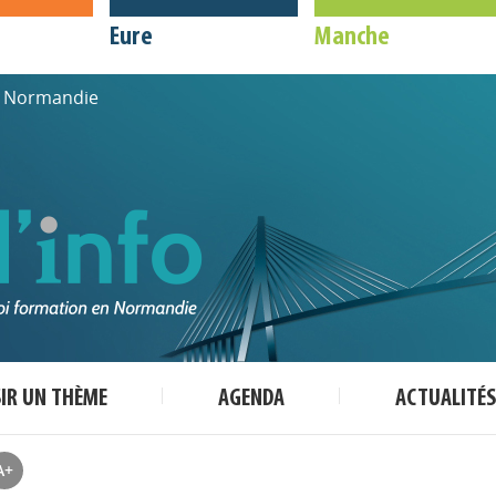
Eure
Manche
de Normandie
SIR UN THÈME
AGENDA
ACTUALITÉS
A+