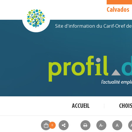
Calvados
Site d'information du Carif-Oref 
ACCUEIL
CHOI
A-
A