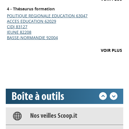
4 - Thésaurus formation
POLITIQUE REGIONALE EDUCATION 63047
ACCES EDUCATION 62029
CIDJ 83127
JEUNE 82208
BASSE-NORMANDIE 92004
Appels à projets
VOIR PLUS
Déposer une actu !
Accéder à son compte - (Se
déconnecter)
Boîte à outils
Base documentaire
Nos veilles Scoop.it