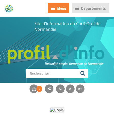
Menu
Départements
Site d'information du Carif-Oref de
Normandie
A-
A
A+