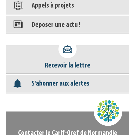
Appels à projets
Déposer une actu !
Accéder à son compte - (Se
déconnecter)
Recevoir la lettre
Base documentaire
S'abonner aux alertes
Nos veilles Scoop.it
Appels à projets
Contacter le Carif-Oref de Normandie