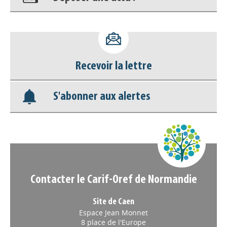
Accéder à son compte - (Se
déconnecter)
Recevoir la lettre
Base documentaire
S'abonner aux alertes
Nos veilles Scoop.it
Appels à projets
Contacter le Carif-Oref de Normandie
Site de Caen
Espace Jean Monnet
8 place de l'Europe