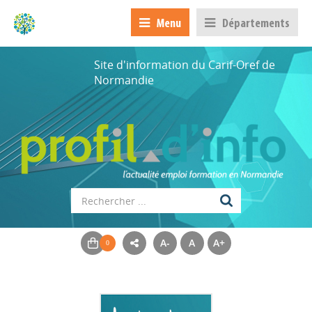
Menu
Départements
Site d'information du Carif-Oref de
Normandie
A-
A
A+