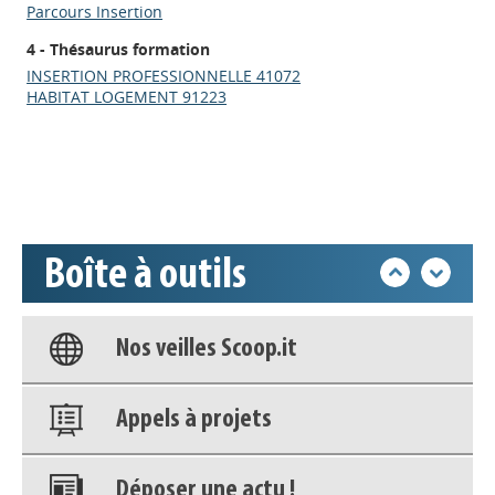
Parcours Insertion
4 - Thésaurus formation
Appels à projets
INSERTION PROFESSIONNELLE 41072
HABITAT LOGEMENT 91223
Déposer une actu !
Accéder à son compte - (Se
déconnecter)
Boîte à outils
Base documentaire
Nos veilles Scoop.it
Appels à projets
Déposer une actu !