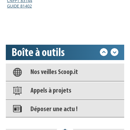
CNFPT 83144
GUIDE 81402
Déposer une actu !
Accéder à son compte - (Se
déconnecter)
Boîte à outils
Base documentaire
Nos veilles Scoop.it
Appels à projets
Déposer une actu !
Accéder à son compte - (Se