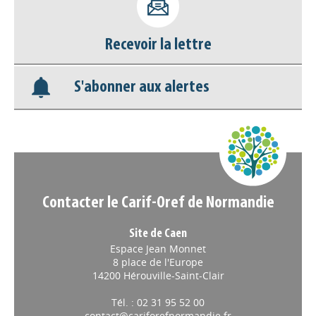
déconnecter)
Recevoir la lettre
Base documentaire
S'abonner aux alertes
Nos veilles Scoop.it
Appels à projets
Contacter le Carif-Oref de Normandie
Site de Caen
Espace Jean Monnet
8 place de l'Europe
14200 Hérouville-Saint-Clair
Tél. : 02 31 95 52 00
contact@cariforefnormandie.fr