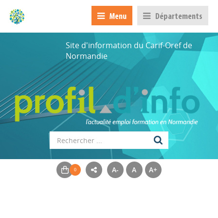
Menu
Départements
Site d'information du Carif-Oref de
Normandie
A-
A
A+