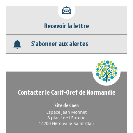
Accéder à son compte - (Se
déconnecter)
Recevoir la lettre
Base documentaire
S'abonner aux alertes
Nos veilles Scoop.it
Appels à projets
Contacter le Carif-Oref de Normandie
Site de Caen
Espace Jean Monnet
8 place de l'Europe
14200 Hérouville-Saint-Clair