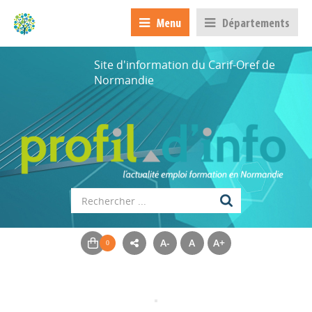
Menu
Départements
Site d'information du Carif-Oref de
Normandie
A-
A
A+