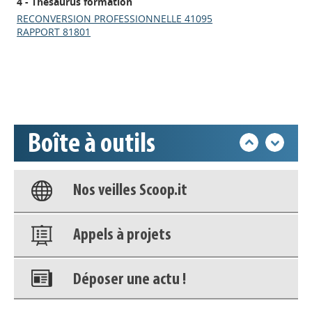
4 - Thésaurus formation
Appels à projets
RECONVERSION PROFESSIONNELLE 41095
RAPPORT 81801
Déposer une actu !
Accéder à son compte - (Se
déconnecter)
Boîte à outils
Base documentaire
Nos veilles Scoop.it
Appels à projets
Déposer une actu !