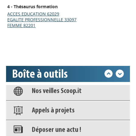
Appels à projets
4 - Thésaurus formation
ACCES EDUCATION 62029
EGALITE PROFESSIONNELLE 33097
Déposer une actu !
FEMME 82201
Accéder à son compte - (Se
déconnecter)
Base documentaire
Boîte à outils
Nos veilles Scoop.it
Appels à projets
Déposer une actu !