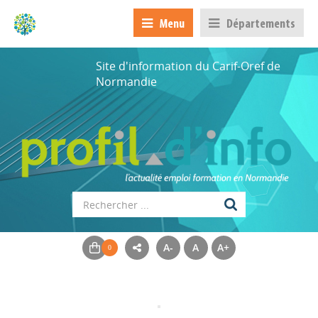
Menu
Départements
Site d'information du Carif-Oref de
Normandie
A-
A
A+