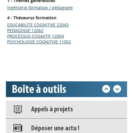
1 - Thèmes généralistes
Ingénierie formation / pédagogie
Appels à projets
4 - Thésaurus formation
EDUCABILITE COGNITIVE 22043
Déposer une actu !
PEDAGOGIE 12062
PROCESSUS COGNITIF 12004
PSYCHOLOGIE COGNITIVE 11002
Accéder à son compte - (Se
déconnecter)
Base documentaire
Boîte à outils
Nos veilles Scoop.it
Appels à projets
Déposer une actu !