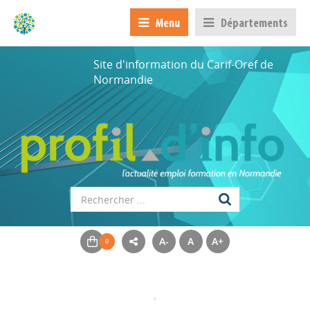
Menu
Départements
Site d'information du Carif-Oref de
Normandie
A-
A
A+