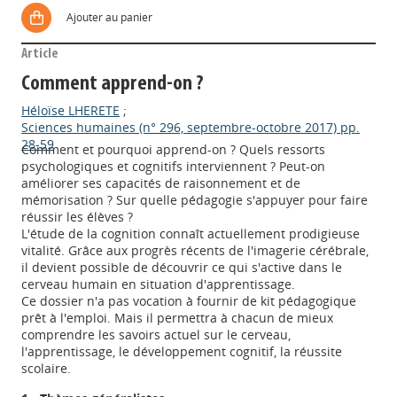
Ajouter au panier
Article
Comment apprend-on ?
Héloïse LHERETE
;
Sciences humaines (n° 296, septembre-octobre 2017) pp.
28-59
Comment et pourquoi apprend-on ? Quels ressorts
psychologiques et cognitifs interviennent ? Peut-on
améliorer ses capacités de raisonnement et de
mémorisation ? Sur quelle pédagogie s'appuyer pour faire
réussir les élèves ?
L'étude de la cognition connaît actuellement prodigieuse
vitalité. Grâce aux progrès récents de l'imagerie cérébrale,
il devient possible de découvrir ce qui s'active dans le
cerveau humain en situation d'apprentissage.
Ce dossier n'a pas vocation à fournir de kit pédagogique
prêt à l'emploi. Mais il permettra à chacun de mieux
comprendre les savoirs actuel sur le cerveau,
l'apprentissage, le développement cognitif, la réussite
scolaire.