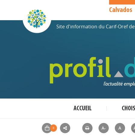
Calvados
Site d'information du Carif-Oref 
ACCUEIL
CHOI
A-
A