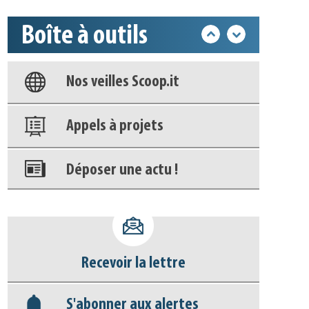
Boîte à outils
Base documentaire
Nos veilles Scoop.it
Appels à projets
Déposer une actu !
Accéder à son compte - (Se
déconnecter)
Recevoir la lettre
Base documentaire
S'abonner aux alertes