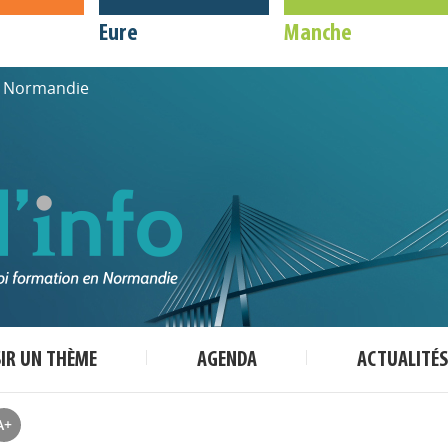
Eure
Manche
de Normandie
SIR UN THÈME
AGENDA
ACTUALITÉS
A+