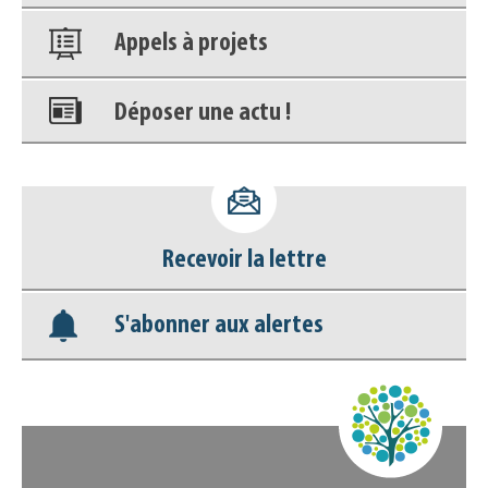
Appels à projets
Déposer une actu !
Accéder à son compte - (Se
déconnecter)
Recevoir la lettre
Base documentaire
S'abonner aux alertes
Nos veilles Scoop.it
Appels à projets