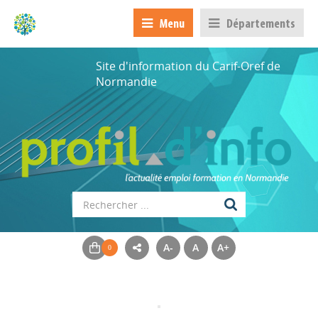
Menu
Départements
Site d'information du Carif-Oref de
Normandie
A-
A
A+