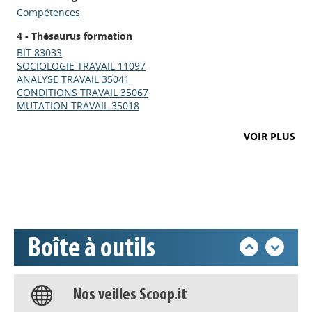
Compétences
4 - Thésaurus formation
BIT 83033
SOCIOLOGIE TRAVAIL 11097
ANALYSE TRAVAIL 35041
CONDITIONS TRAVAIL 35067
MUTATION TRAVAIL 35018
Appels à projets
VOIR PLUS
Déposer une actu !
Accéder à son compte - (Se
déconnecter)
Boîte à outils
Base documentaire
Nos veilles Scoop.it