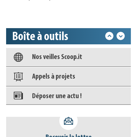
Accéder à son compte - (Se
déconnecter)
Boîte à outils
Base documentaire
Nos veilles Scoop.it
Appels à projets
Déposer une actu !
Accéder à son compte - (Se
déconnecter)