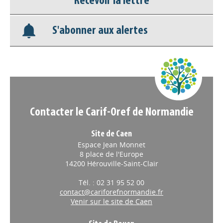
Recevoir la lettre
Base documentaire
S'abonner aux alertes
Nos veilles Scoop.it
Appels à projets
Contacter le Carif-Oref de Normandie
Site de Caen
Espace Jean Monnet
8 place de l'Europe
14200 Hérouville-Saint-Clair
Tél. : 02 31 95 52 00
contact@cariforefnormandie.fr
Venir sur le site de Caen