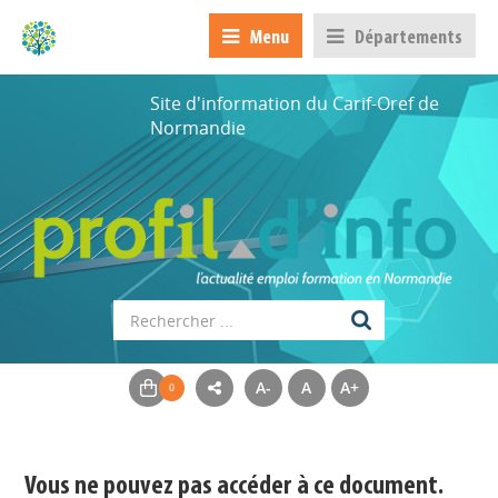
Menu
Départements
Site d'information du Carif-Oref de
Normandie
A-
A
A+
Appels à projets
Déposer une actu !
Vous ne pouvez pas accéder à ce document.