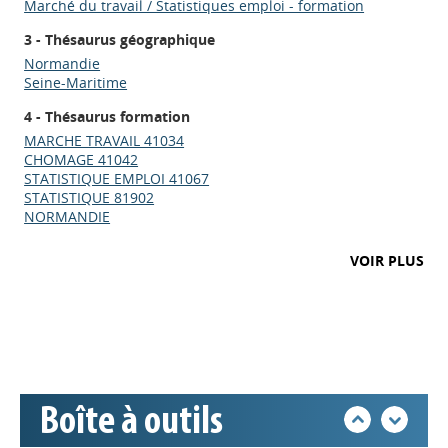
Marché du travail / Statistiques emploi - formation
3 - Thésaurus géographique
Normandie
Seine-Maritime
4 - Thésaurus formation
MARCHE TRAVAIL 41034
CHOMAGE 41042
STATISTIQUE EMPLOI 41067
STATISTIQUE 81902
NORMANDIE
Appels à projets
VOIR PLUS
Déposer une actu !
Accéder à son compte - (Se
déconnecter)
Boîte à outils
Base documentaire