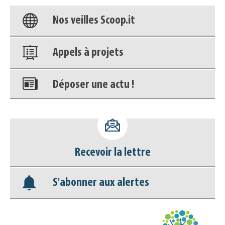
Nos veilles Scoop.it
Appels à projets
Déposer une actu !
Accéder à son compte - (Se
déconnecter)
Recevoir la lettre
Base documentaire
S'abonner aux alertes
Nos veilles Scoop.it
Appels à projets