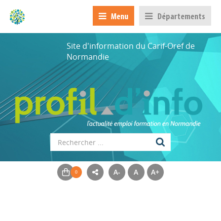
Menu
Départements
Site d'information du Carif-Oref de
Normandie
A-
A
A+