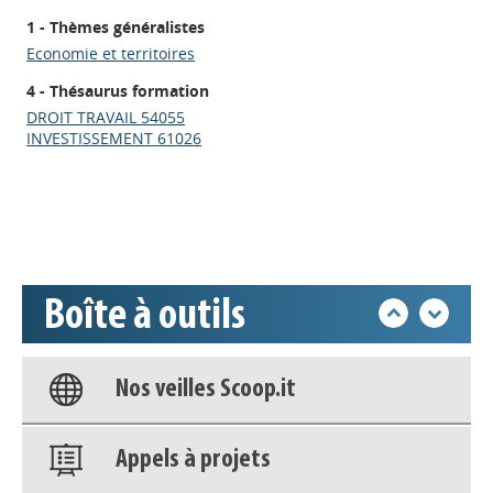
1 - Thèmes généralistes
Economie et territoires
4 - Thésaurus formation
Appels à projets
DROIT TRAVAIL 54055
INVESTISSEMENT 61026
Déposer une actu !
Accéder à son compte - (Se
déconnecter)
Boîte à outils
Base documentaire
Nos veilles Scoop.it
Appels à projets