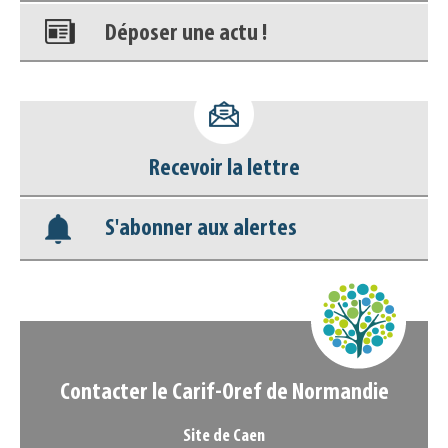
Déposer une actu !
Accéder à son compte - (Se
déconnecter)
Recevoir la lettre
Base documentaire
S'abonner aux alertes
Nos veilles Scoop.it
Appels à projets
Contacter le Carif-Oref de Normandie
Site de Caen