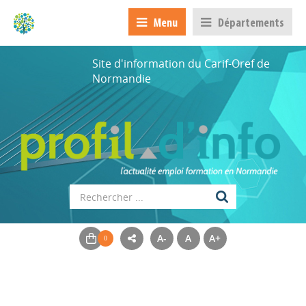
Menu
Départements
Site d'information du Carif-Oref de
Normandie
A-
A
A+