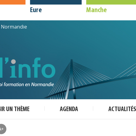
Eure
Manche
de Normandie
SIR UN THÈME
AGENDA
ACTUALITÉS
A+