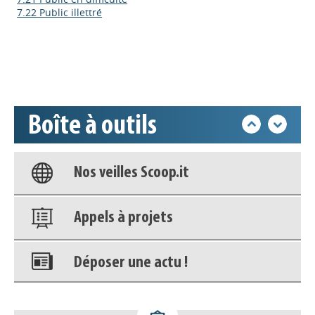
7.22 Public illettré
Déposer une actu !
Accéder à son compte - (Se
déconnecter)
Boîte à outils
Base documentaire
Nos veilles Scoop.it
Appels à projets
Déposer une actu !
Accéder à son compte - (Se