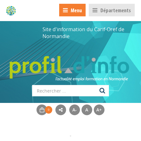
Menu
Départements
Site d'information du Carif-Oref de
Normandie
A-
A
A+