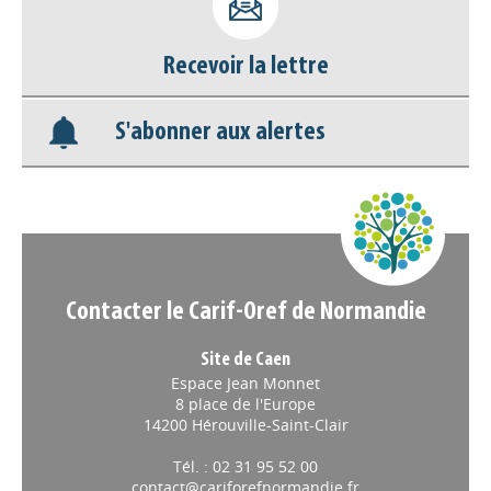
déconnecter)
Recevoir la lettre
Base documentaire
S'abonner aux alertes
Nos veilles Scoop.it
Appels à projets
Contacter le Carif-Oref de Normandie
Site de Caen
Espace Jean Monnet
8 place de l'Europe
14200 Hérouville-Saint-Clair
Tél. : 02 31 95 52 00
contact@cariforefnormandie.fr