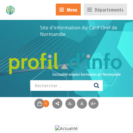
Menu
Départements
Site d'information du Carif-Oref de
Normandie
A-
A
A+