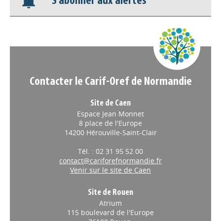
S'abonner aux alertes
Nos veilles Scoop.it
Appels à projets
Contacter le Carif-Oref de Normandie
Site de Caen
Espace Jean Monnet
8 place de l'Europe
14200 Hérouville-Saint-Clair
Tél. : 02 31 95 52 00
contact@cariforefnormandie.fr
Venir sur le site de Caen
Site de Rouen
Atrium
115 boulevard de l'Europe