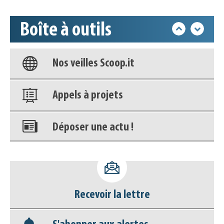
déconnecter)
Boîte à outils
Base documentaire
Nos veilles Scoop.it
Appels à projets
Déposer une actu !
Accéder à son compte - (Se
déconnecter)
Recevoir la lettre
Base documentaire