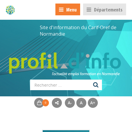
Menu
Départements
Site d'information du Carif-Oref de
Normandie
A-
A
A+