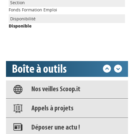
Appels à projets
Fonds Formation Emploi
Disponible
Déposer une actu !
Accéder à son compte - (Se
déconnecter)
Boîte à outils
Base documentaire
Nos veilles Scoop.it
Appels à projets
Déposer une actu !