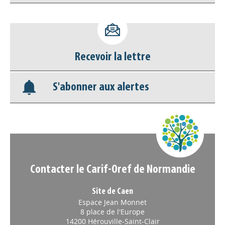
Accéder à son compte - (Se
déconnecter)
Recevoir la lettre
Base documentaire
S'abonner aux alertes
Nos veilles Scoop.it
Appels à projets
Contacter le Carif-Oref de Normandie
Site de Caen
Espace Jean Monnet
8 place de l'Europe
14200 Hérouville-Saint-Clair