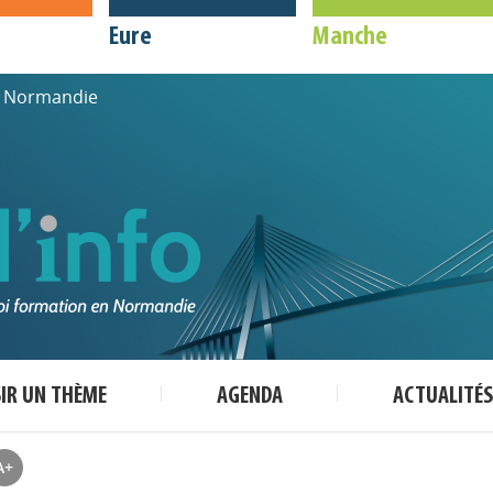
Eure
Manche
de Normandie
SIR UN THÈME
AGENDA
ACTUALITÉS
A+