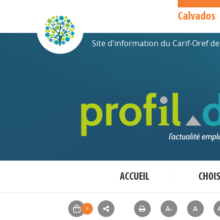
Calvados
Site d'information du Carif-Oref 
ACCUEIL
CHOI
A-
A