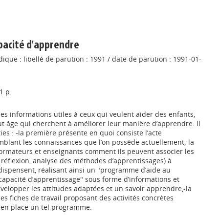
pacité d'apprendre
ique : libellé de parution : 1991 / date de parution : 1991-01-
1 p.
s informations utiles à ceux qui veulent aider des enfants,
t âge qui cherchent à améliorer leur manière d’apprendre. Il
ties : -la première présente en quoi consiste l’acte
blant les connaissances que l’on possède actuellement,-la
rmateurs et enseignants comment ils peuvent associer les
 réflexion, analyse des méthodes d’apprentissages) à
 dispensent, réalisant ainsi un "programme d’aide au
apacité d’apprentissage" sous forme d’informations et
évelopper les attitudes adaptées et un savoir apprendre,-la
s fiches de travail proposant des activités concrètes
 en place un tel programme.