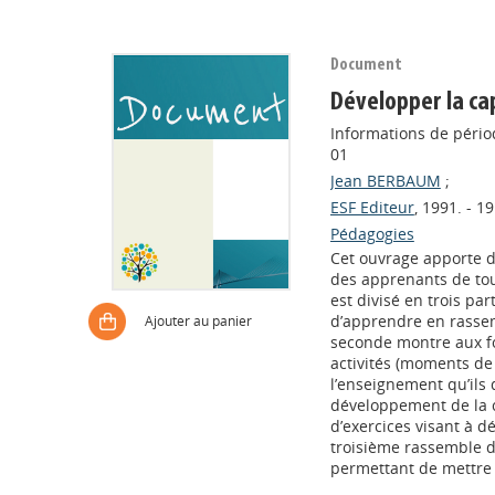
Document
Développer la ca
Informations de périod
01
Jean BERBAUM
;
ESF Editeur
, 1991. - 19
Pédagogies
Cet ouvrage apporte de
des apprenants de tou
est divisé en trois par
d’apprendre en rassem
Ajouter au panier
seconde montre aux fo
activités (moments de
l’enseignement qu’ils
développement de la c
d’exercices visant à d
troisième rassemble de
permettant de mettre