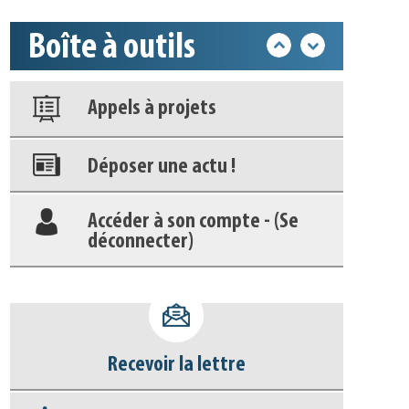
Boîte à outils
Nos veilles Scoop.it
Appels à projets
Déposer une actu !
Accéder à son compte - (Se
déconnecter)
Base documentaire
Nos veilles Scoop.it
Recevoir la lettre