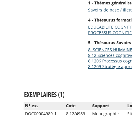
1 - Thèmes généralist
Savoirs de base / Illet
4 - Thésaurus format
EDUCABILITE COGNITI
PROCESSUS COGNITIF
5 - Thésaurus Savoirs
8. SCIENCES HUMAIN
8.12 Sciences cognitiv
8.1206 Processus cogni
8.1209 Stratégie appr
EXEMPLAIRES (1)
N° ex.
Cote
Support
Lo
DOC00004989-1
8.12/4989
Monographie
Si