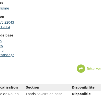
es
trisme
ion
VE 22043
 12004
 de base
ES
es
tif
entissage
Réserver
calisation
Section
Disponibilité
te de Rouen
Fonds Savoirs de base
Disponible